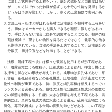
に適した状態を作る工程をいう。成分の選択など自由度は高い
が、この方法で作った触媒が必ずしも十分な性能を発揮するか
どうかは予測が難しい。しかし、多くの工業触媒で実例があ
る。
含浸工程－担体と呼ばれる基材に活性成分を担持する工程をい
う。担体はメーカーからも購入できるが種類に限りがあるの
で、手に入らない場合は自身で調製することになる。担体の役
割は複雑で、望ましい物性を得るだけではなく、化学的な働き
も期待されている。含浸の手法を工夫することで、活性成分の
分散度、担持位置などを制御することができる。
沈殿、混錬工程の後には様々な装置を使用する成形工程があ
り、噴霧造粒による微粒子、圧縮成形による錠剤、押出し機によ
る押出し状などの形状が与えられる。成形物は多孔体であり、細
孔容積、細孔径分布などの細孔構造、圧壊強度、充填密度などの
物性の制御が重要である。特に強度と細孔容積は相反するのでバ
ランスをとる必要がある。最後の活性化は触媒活性成分の価数な
どの状態を制御する、性能に大きな影響を与える工程である。具
体的には、単純な焼成の他に水素による還元、硫黄化合物による
硫化、雰囲気焼成による金属の価数制御などがある。この工程は
触媒が充填された反応器の中で使用開始前に行われることもあ