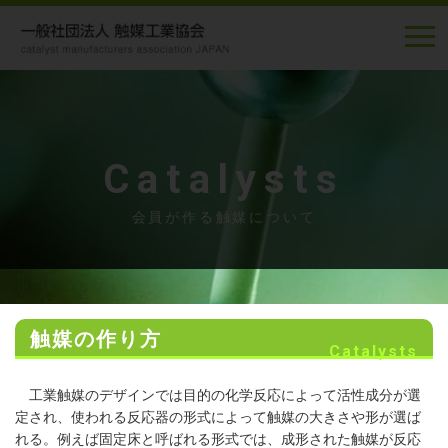
Catalysts
会員が作る触媒について
触媒の作り方
Catalysts
工業触媒のデザインでは目的の化学反応によって活性成分が選
定され、使われる反応器の形式によって触媒の大きさや形が選ば
れる。例えば固定床と呼ばれる形式では、成形された触媒が反応