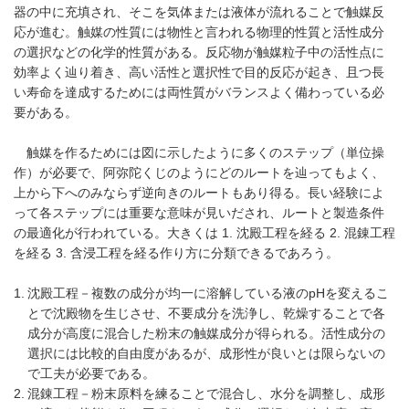
器の中に充填され、そこを気体または液体が流れることで触媒反
応が進む。触媒の性質には物性と言われる物理的性質と活性成分
の選択などの化学的性質がある。反応物が触媒粒子中の活性点に
効率よく辿り着き、高い活性と選択性で目的反応が起き、且つ長
い寿命を達成するためには両性質がバランスよく備わっている必
要がある。
触媒を作るためには図に示したように多くのステップ（単位操
作）が必要で、阿弥陀くじのようにどのルートを辿ってもよく、
上から下へのみならず逆向きのルートもあり得る。長い経験によ
って各ステップには重要な意味が見いだされ、ルートと製造条件
の最適化が行われている。大きくは 1. 沈殿工程を経る 2. 混錬工程
を経る 3. 含浸工程を経る作り方に分類できるであろう。
沈殿工程－複数の成分が均一に溶解している液のpHを変えるこ
とで沈殿物を生じさせ、不要成分を洗浄し、乾燥することで各
成分が高度に混合した粉末の触媒成分が得られる。活性成分の
選択には比較的自由度があるが、成形性が良いとは限らないの
で工夫が必要である。
混錬工程－粉末原料を練ることで混合し、水分を調整し、成形