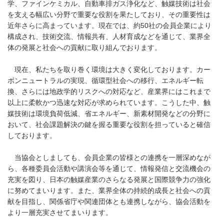
学、ファインケミカル、自動車排ガス浄化など、触媒技術は社会
を支える幅広い分野で重要な役割を果たしており、その重要性は
近年さらに高まっています。現在では、約50社の会員企業により
構成され、技術交流、情報共有、人材育成などを通じて、業界全
体の発展と社会への貢献に取り組んでおります。
現在、私たちを取り巻く環境は大きく変化しております。カー
ボンニュートラルの実現、循環型社会への移行、エネルギー転
換、さらには地政学的リスクへの対応など、産業界にはこれまで
以上に柔軟かつ迅速な対応が求められています。こうした中、触
媒技術は環境負荷低減、省エネルギー、新素材開発などの分野に
おいて、社会課題解決の鍵を握る重要な役割を担っていると確信
しております。
当協会としましても、会員企業の皆様との連携を一層深めなが
ら、各種委員会活動や講演会等を通じて、情報発信と交流機会の
充実を図り、日本の触媒産業のさらなる発展と国際競争力の強化
に努めてまいります。また、業界全体の持続的成長と社会への貢
献を目指し、関係省庁や関連団体とも連携しながら、協会活動を
より一層充実させてまいります。