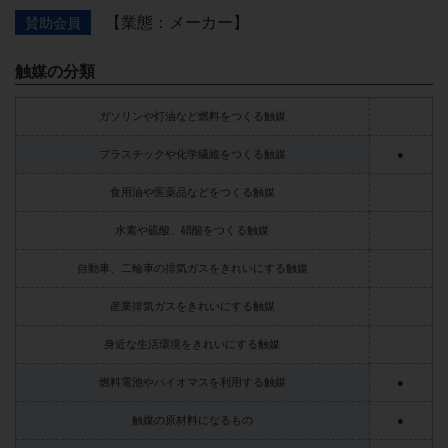
【業態：メーカー】
賛助会員
触媒の分類
ガソリンや灯油など燃料をつくる触媒
プラスチックや化学繊維をつくる触媒
●
食用油や医薬品などをつくる触媒
水素や硫酸、硝酸をつくる触媒
自動車、二輪車の排気ガスをきれいにする触媒
産業排気ガスをきれいにする触媒
身近な生活環境をきれいにする触媒
燃料電池やバイオマスを利用する触媒
●
触媒の原材料になるもの
●