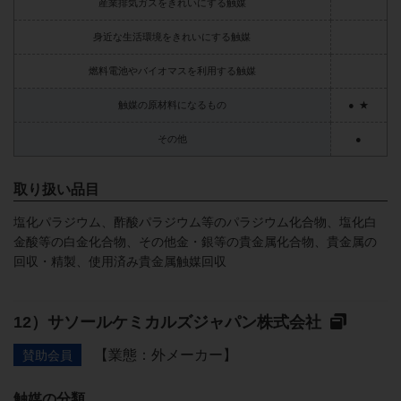
産業排気ガスをきれいにする触媒
身近な生活環境をきれいにする触媒
燃料電池やバイオマスを利用する触媒
触媒の原材料になるもの
●
★
その他
●
取り扱い品目
塩化パラジウム、酢酸パラジウム等のパラジウム化合物、塩化白
金酸等の白金化合物、その他金・銀等の貴金属化合物、貴金属の
回収・精製、使用済み貴金属触媒回収
サソールケミカルズジャパン株式会社
【業態：外メーカー】
賛助会員
触媒の分類