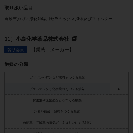
取り扱い品目
自動車排ガス浄化触媒用セラミックス担体及びフィルター
小島化学薬品株式会社
【業態：メーカー】
賛助会員
触媒の分類
ガソリンや灯油など燃料をつくる触媒
プラスチックや化学繊維をつくる触媒
●
食用油や医薬品などをつくる触媒
水素や硫酸、硝酸をつくる触媒
自動車、二輪車の排気ガスをきれいにする触媒