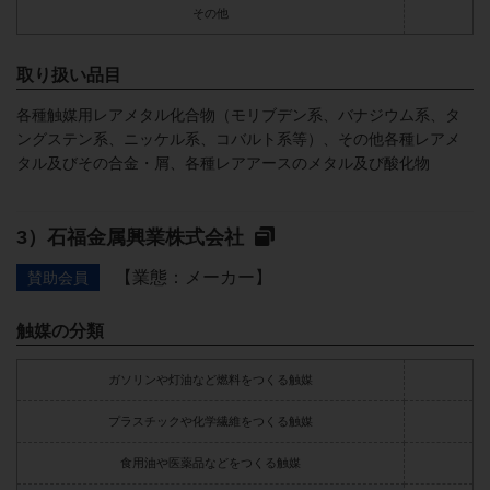
その他
取り扱い品目
各種触媒用レアメタル化合物（モリブデン系、バナジウム系、タ
ングステン系、ニッケル系、コバルト系等）、その他各種レアメ
タル及びその合金・屑、各種レアアースのメタル及び酸化物
石福金属興業株式会社
【業態：メーカー】
賛助会員
触媒の分類
ガソリンや灯油など燃料をつくる触媒
プラスチックや化学繊維をつくる触媒
食用油や医薬品などをつくる触媒