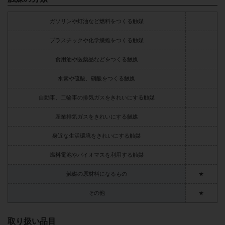
ガソリンや灯油など燃料をつくる触媒
プラスチックや化学繊維をつくる触媒
食用油や医薬品などをつくる触媒
水素や硫酸、硝酸をつくる触媒
自動車、二輪車の排気ガスをきれいにする触媒
産業排気ガスをきれいにする触媒
身近な生活環境をきれいにする触媒
燃料電池やバイオマスを利用する触媒
触媒の原材料になるもの
★
その他
★
取り扱い品目