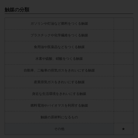
触媒の分類
ガソリンや灯油など燃料をつくる触媒
プラスチックや化学繊維をつくる触媒
食用油や医薬品などをつくる触媒
水素や硫酸、硝酸をつくる触媒
自動車、二輪車の排気ガスをきれいにする触媒
産業排気ガスをきれいにする触媒
身近な生活環境をきれいにする触媒
燃料電池やバイオマスを利用する触媒
触媒の原材料になるもの
その他
★