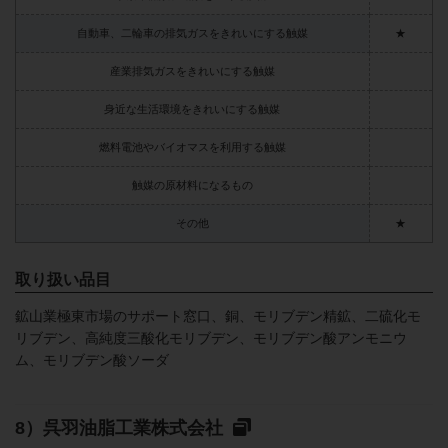
自動車、二輪車の排気ガスをきれいにする触媒
★
産業排気ガスをきれいにする触媒
身近な生活環境をきれいにする触媒
燃料電池やバイオマスを利用する触媒
触媒の原材料になるもの
その他
★
取り扱い品目
鉱山業極東市場のサポート窓口、銅、モリブデン精鉱、二硫化モ
リブデン、高純度三酸化モリブデン、モリブデン酸アンモニウ
ム、モリブデン酸ソーダ
呉羽油脂工業株式会社