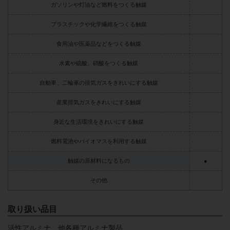
ガソリンや灯油など燃料をつくる触媒
プラスチックや化学繊維をつくる触媒
食用油や医薬品などをつくる触媒
水素や硫酸、硝酸をつくる触媒
自動車、二輪車の排気ガスをきれいにする触媒
産業排気ガスをきれいにする触媒
身近な生活環境をきれいにする触媒
燃料電池やバイオマスを利用する触媒
触媒の原材料になるもの
●
その他
取り扱い品目
活性アルミナ、他各種アルミナ製品