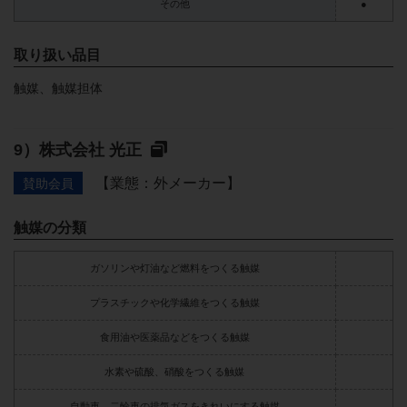
その他
●
取り扱い品目
触媒、触媒担体
株式会社 光正
【業態：外メーカー】
賛助会員
触媒の分類
ガソリンや灯油など燃料をつくる触媒
プラスチックや化学繊維をつくる触媒
食用油や医薬品などをつくる触媒
水素や硫酸、硝酸をつくる触媒
自動車、二輪車の排気ガスをきれいにする触媒