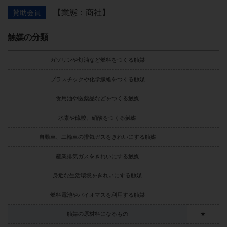
【業態：商社】
賛助会員
触媒の分類
ガソリンや灯油など燃料をつくる触媒
プラスチックや化学繊維をつくる触媒
食用油や医薬品などをつくる触媒
水素や硫酸、硝酸をつくる触媒
自動車、二輪車の排気ガスをきれいにする触媒
産業排気ガスをきれいにする触媒
身近な生活環境をきれいにする触媒
燃料電池やバイオマスを利用する触媒
触媒の原材料になるもの
★