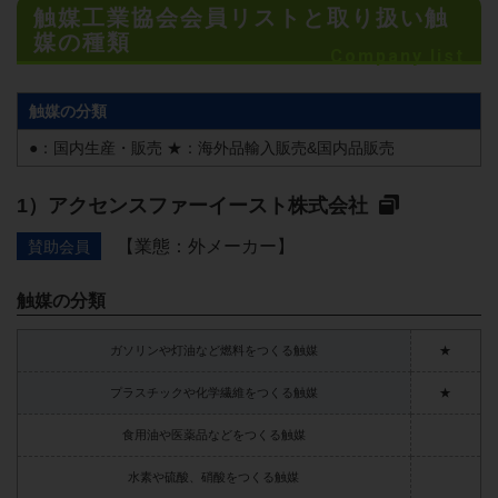
触媒工業協会会員リストと取り扱い触
媒の種類
Company list
触媒の分類
●：国内生産・販売
★：海外品輸入販売&国内品販売
アクセンスファーイースト株式会社
【業態：外メーカー】
賛助会員
触媒の分類
ガソリンや灯油など燃料をつくる触媒
★
プラスチックや化学繊維をつくる触媒
★
食用油や医薬品などをつくる触媒
水素や硫酸、硝酸をつくる触媒