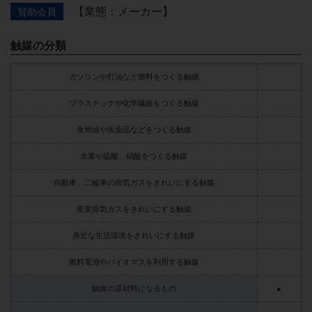
【業態：メーカー】
賛助会員
触媒の分類
ガソリンや灯油など燃料をつくる触媒
プラスチックや化学繊維をつくる触媒
食用油や医薬品などをつくる触媒
水素や硫酸、硝酸をつくる触媒
自動車、二輪車の排気ガスをきれいにする触媒
産業排気ガスをきれいにする触媒
身近な生活環境をきれいにする触媒
燃料電池やバイオマスを利用する触媒
触媒の原材料になるもの
●