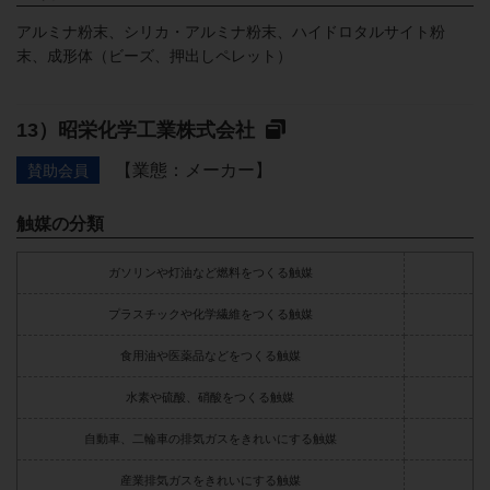
アルミナ粉末、シリカ・アルミナ粉末、ハイドロタルサイト粉
末、成形体（ビーズ、押出しペレット）
昭栄化学工業株式会社
【業態：メーカー】
賛助会員
触媒の分類
ガソリンや灯油など燃料をつくる触媒
プラスチックや化学繊維をつくる触媒
食用油や医薬品などをつくる触媒
水素や硫酸、硝酸をつくる触媒
自動車、二輪車の排気ガスをきれいにする触媒
産業排気ガスをきれいにする触媒