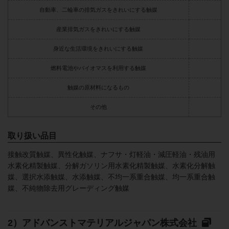
自動車、二輪車の排気ガスをきれいにする触媒
産業排気ガスをきれいにする触媒
身近な生活環境をきれいにする触媒
燃料電池やバイオマスを利用する触媒
触媒の原材料になるもの
その他
取り扱い品目
接触改質触媒、異性化触媒、ナフサ・灯軽油・減圧軽油・残油用
水素化精製触媒、分解ガソリン用水素化精製触媒、水素化分解触
媒、選択水添触媒、水添触媒、不均一系重合触媒、均一系重合触
媒、不純物除去用グレーディング触媒
アドバンストマテリアルジャパン株式会社