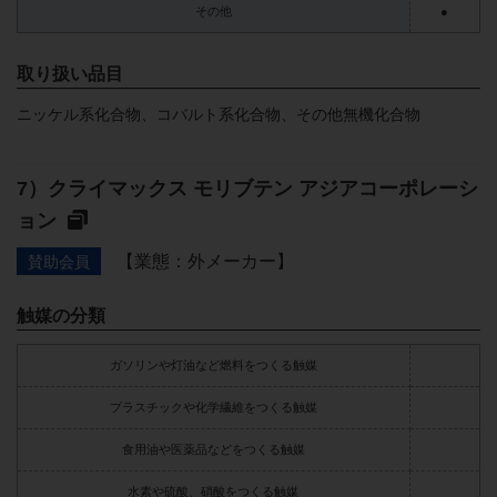
その他
●
取り扱い品目
ニッケル系化合物、コバルト系化合物、その他無機化合物
クライマックス モリブテン アジアコーポレーシ
ョン
【業態：外メーカー】
賛助会員
触媒の分類
ガソリンや灯油など燃料をつくる触媒
プラスチックや化学繊維をつくる触媒
食用油や医薬品などをつくる触媒
水素や硫酸、硝酸をつくる触媒