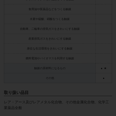
食用油や医薬品などをつくる触媒
水素や硫酸、硝酸をつくる触媒
自動車、二輪車の排気ガスをきれいにする触媒
産業排気ガスをきれいにする触媒
身近な生活環境をきれいにする触媒
燃料電池やバイオマスを利用する触媒
触媒の原材料になるもの
●
★
その他
●
取り扱い品目
レア・アース及びレアメタル化合物、その他金属化合物、化学工
業薬品全般