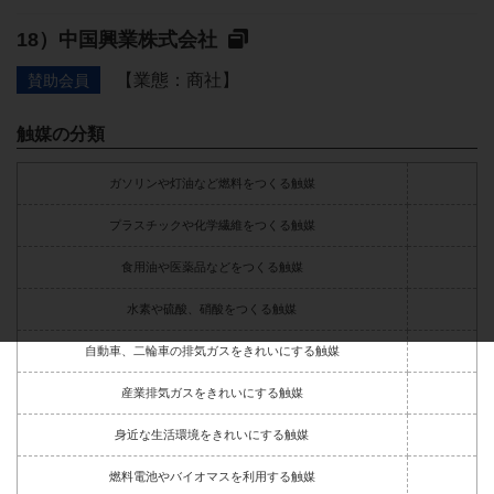
中国興業株式会社
【業態：商社】
賛助会員
触媒の分類
ガソリンや灯油など燃料をつくる触媒
プラスチックや化学繊維をつくる触媒
食用油や医薬品などをつくる触媒
水素や硫酸、硝酸をつくる触媒
自動車、二輪車の排気ガスをきれいにする触媒
産業排気ガスをきれいにする触媒
身近な生活環境をきれいにする触媒
燃料電池やバイオマスを利用する触媒