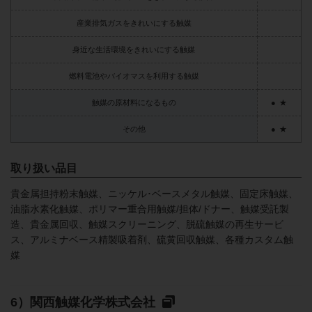
産業排気ガスをきれいにする触媒
身近な生活環境をきれいにする触媒
燃料電池やバイオマスを利用する触媒
触媒の原材料になるもの
●
★
その他
●
★
取り扱い品目
貴金属担持粉末触媒、ニッケル･ベースメタル触媒、固定床触媒、
油脂水素化触媒、ポリマー重合用触媒/担体/ドナー、触媒受託製
造、貴金属回収、触媒スクリーニング、脱硫触媒の再生サービ
ス、アルミナベース精製吸着剤、硫黄回収触媒、各種カスタム触
媒
関西触媒化学株式会社