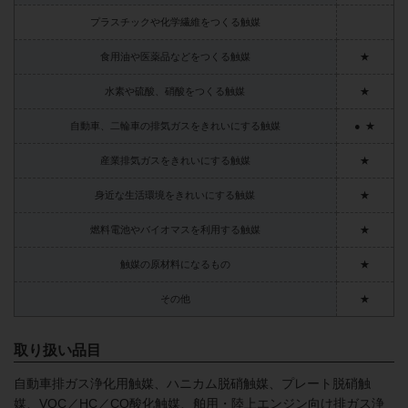
プラスチックや化学繊維をつくる触媒
食用油や医薬品などをつくる触媒
★
水素や硫酸、硝酸をつくる触媒
★
自動車、二輪車の排気ガスをきれいにする触媒
●
★
産業排気ガスをきれいにする触媒
★
身近な生活環境をきれいにする触媒
★
燃料電池やバイオマスを利用する触媒
★
触媒の原材料になるもの
★
その他
★
取り扱い品目
自動車排ガス浄化用触媒、ハニカム脱硝触媒、プレート脱硝触
媒、VOC／HC／CO酸化触媒、舶用・陸上エンジン向け排ガス浄