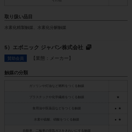
その他
取り扱い品目
水素化精製触媒、水素化分解触媒
エボニック ジャパン株式会社
【業態：メーカー】
賛助会員
触媒の分類
ガソリンや灯油など燃料をつくる触媒
プラスチックや化学繊維をつくる触媒
★
食用油や医薬品などをつくる触媒
●
★
水素や硫酸、硝酸をつくる触媒
●
★
自動車、二輪車の排気ガスをきれいにする触媒