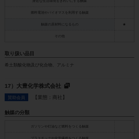
身近な生活環境をきれいにする触媒
燃料電池やバイオマスを利用する触媒
触媒の原材料になるもの
★
その他
取り扱い品目
希土類酸化物及び化合物、アルミナ
大豊化学株式会社
【業態：商社】
賛助会員
触媒の分類
ガソリンや灯油など燃料をつくる触媒
プラスチックや化学繊維をつくる触媒