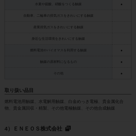
水素や硫酸、硝酸をつくる触媒
●
自動車、二輪車の排気ガスをきれいにする触媒
産業排気ガスをきれいにする触媒
身近な生活環境をきれいにする触媒
燃料電池やバイオマスを利用する触媒
●
触媒の原材料になるもの
●
その他
●
取り扱い品目
燃料電池用触媒、水電解用触媒、白金めっき電極、貴金属化合
物、貴金属回収・精製、その他電極触媒、その他合成触媒
ＥＮＥＯＳ株式会社