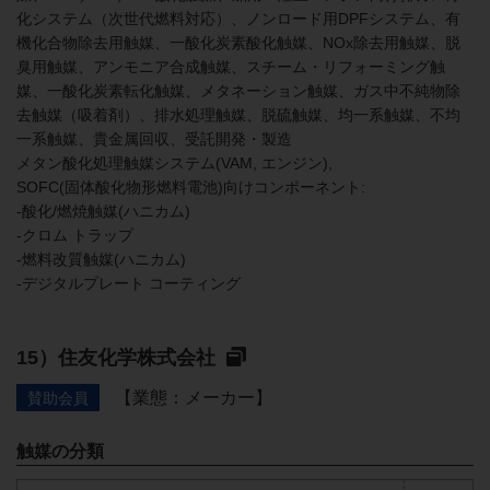
化システム（次世代燃料対応）、ノンロード用DPFシステム、有
機化合物除去用触媒、一酸化炭素酸化触媒、NOx除去用触媒、脱
臭用触媒、アンモニア合成触媒、スチーム・リフォーミング触
媒、一酸化炭素転化触媒、メタネーション触媒、ガス中不純物除
去触媒（吸着剤）、排水処理触媒、脱硫触媒、均一系触媒、不均
一系触媒、貴金属回収、受託開発・製造
メタン酸化処理触媒システム(VAM, エンジン),
SOFC(固体酸化物形燃料電池)向けコンポーネント:
-酸化/燃焼触媒(ハニカム)
-クロム トラップ
-燃料改質触媒(ハニカム)
-デジタルプレート コーティング
住友化学株式会社
【業態：メーカー】
賛助会員
触媒の分類