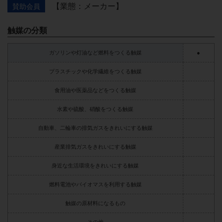
【業態：メーカー】
賛助会員
触媒の分類
ガソリンや灯油など燃料をつくる触媒
●
プラスチックや化学繊維をつくる触媒
食用油や医薬品などをつくる触媒
水素や硫酸、硝酸をつくる触媒
自動車、二輪車の排気ガスをきれいにする触媒
産業排気ガスをきれいにする触媒
身近な生活環境をきれいにする触媒
燃料電池やバイオマスを利用する触媒
触媒の原材料になるもの