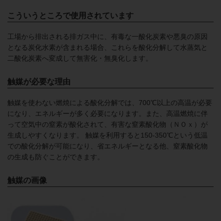
こういうところで使用されています
工場から排出される排ガス中に、有毒な一酸化炭素や悪臭の原因
となる炭化水素が含まれる場合、これらを酸化分解して水蒸気と
二酸化炭素へ変成して無害化・無臭化します。
触媒が必要な理由
触媒を使わない燃焼による酸化分解では、700℃以上の高温が必要
になり、エネルギーが多く必要になります。また、高温燃焼に伴
って空気中の窒素が酸化されて、有害な窒素酸化物（ＮＯｘ）が
生成しやすくなります。 触媒を利用すると150-350℃という低温
での酸化分解が可能になり、省エネルギーとなる他、窒素酸化物
の生成も防ぐことができます。
触媒の画像