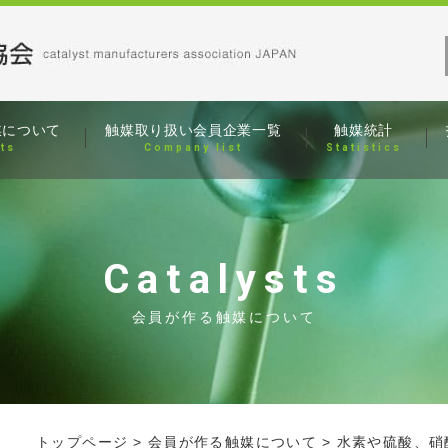
媒について
触媒取り扱い
会員企業一覧
触媒統計
sts
Company list
Statistics
Catalysts
会員が作る触媒について
トップページ
会員が作る触媒について
水素や硫酸、硝