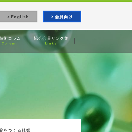
English
会員向け
技術コラム
協会会員
リンク集
Column
Links
酸をつくる触媒