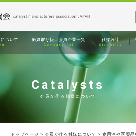
媒について
触媒取り扱い
会員企業一覧
触媒統計
sts
Company list
Statistics
Catalysts
会員が作る触媒について
トップページ
会員が作る触媒について
食用油や医薬品