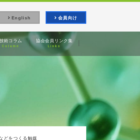
English
会員向け
技術コラム
協会会員
リンク集
Column
Links
などをつくる触媒