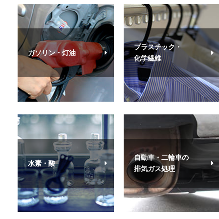
プラスチック・
ガソリン・灯油
化学繊維
自動車・二輪車の
水素・酸
排気ガス処理